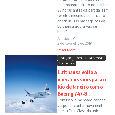
de embarque direto no celular
23 horas antes da partida, sem
ter eles mesmos que fazer o
check-in Os passageiros da
Lufthansa agora vão se
benef...
Anastácio Gabriel
2 de fevereiro de 2018
Read More
Aviação
Companhia Aéreas
Lufthansa
Lufthansa volta a
operar os voos para o
Rio de Janeiro com o
Boeing 747-8i.
Com isso, o mercado carioca
vai poder contar novamente
com a First Class da única