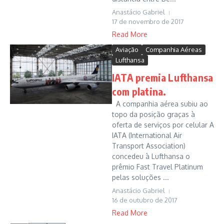
Anastácio Gabriel
17 de novembro de 2017
Read More
Aviação
Companhia Aéreas
Lufthansa
IATA premia Lufthansa
com platina.
A companhia aérea subiu ao
topo da posição graças à
oferta de serviços por celular A
IATA (International Air
Transport Association)
concedeu à Lufthansa o
prêmio Fast Travel Platinum
pelas soluções ...
Anastácio Gabriel
16 de outubro de 2017
Read More