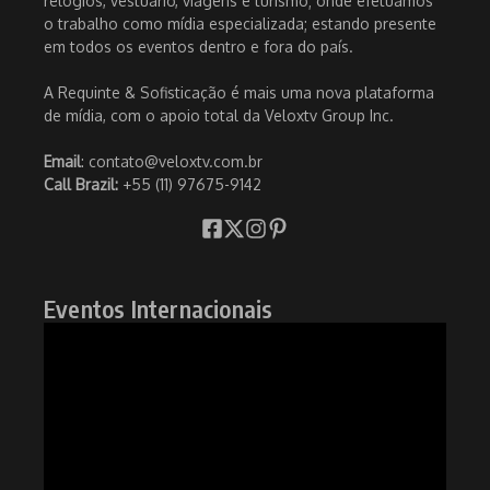
relógios, vestuário, viagens e turismo; onde efetuamos
o trabalho como mídia especializada; estando presente
em todos os eventos dentro e fora do país.
A Requinte & Sofisticação é mais uma nova plataforma
de mídia, com o apoio total da Veloxtv Group Inc.
Email
: contato@veloxtv.com.br
Call Brazil:
+55 (11) 97675-9142
Eventos Internacionais
Tocador
de
vídeo