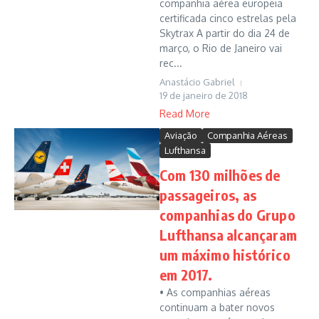
companhia aérea europeia
certificada cinco estrelas pela
Skytrax A partir do dia 24 de
março, o Rio de Janeiro vai
rec...
Anastácio Gabriel
19 de janeiro de 2018
Read More
Aviação
Companhia Aéreas
Lufthansa
Com 130 milhões de
passageiros, as
companhias do Grupo
Lufthansa alcançaram
um máximo histórico
em 2017.
• As companhias aéreas
continuam a bater novos