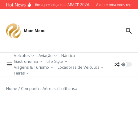
Ir para o conteúdo
Hot News
AERA Confirma presença na LABACE 2026.
Azul retoma voos regulares
Main Menu
Veículos
Aviação
Náutica
Gastronomia
Life Style
Viagens & Turismo
Locadoras de Veículos
Feiras
Home
/
Companhia Aéreas
/
Lufthansa