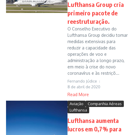
Lufthansa Group cria
primeiro pacote de
reestruturação.
O Conselho Executivo do
Lufthansa Group decidiu tomar
medidas extensivas para
reduzir a capacidade das
operações de voo e
administração a longo prazo,
em meio à crise do novo
coronavírus e às restriçõ...
Fernando Júdice
8 de abril de 2020
Read More
Aviação
Companhia Aéreas
Lufthansa
Lufthansa aumenta
lucros em 0,7% para