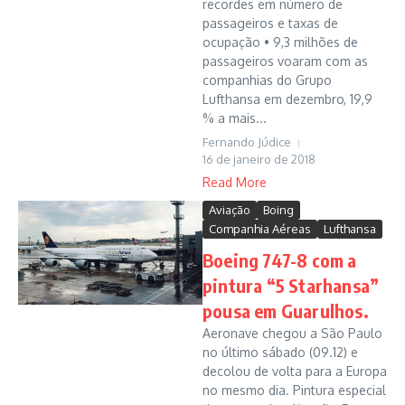
recordes em número de
passageiros e taxas de
ocupação • 9,3 milhões de
passageiros voaram com as
companhias do Grupo
Lufthansa em dezembro, 19,9
% a mais...
Fernando Júdice
16 de janeiro de 2018
Read More
Aviação
Boing
Companhia Aéreas
Lufthansa
Boeing 747-8 com a
pintura “5 Starhansa”
pousa em Guarulhos.
Aeronave chegou a São Paulo
no último sábado (09.12) e
decolou de volta para a Europa
no mesmo dia. Pintura especial