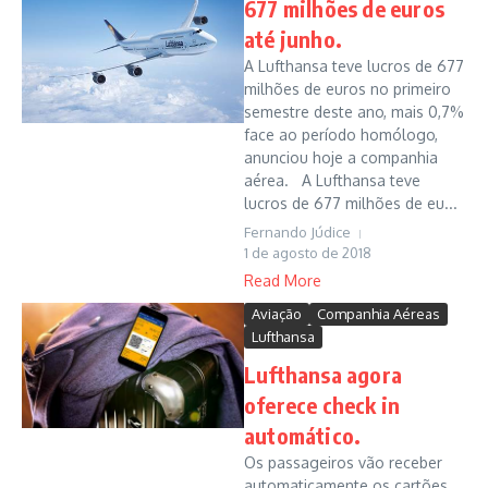
677 milhões de euros
até junho.
A Lufthansa teve lucros de 677
milhões de euros no primeiro
semestre deste ano, mais 0,7%
face ao período homólogo,
anunciou hoje a companhia
aérea. A Lufthansa teve
lucros de 677 milhões de eu...
Fernando Júdice
1 de agosto de 2018
Read More
Aviação
Companhia Aéreas
Lufthansa
Lufthansa agora
oferece check in
automático.
Os passageiros vão receber
automaticamente os cartões