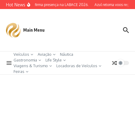
Ir para o conteúdo
Hot News
AERA Confirma presença na LABACE 2026.
Azul retoma voos regulare
Main Menu
Veículos
Aviação
Náutica
Gastronomia
Life Style
Viagens & Turismo
Locadoras de Veículos
Feiras