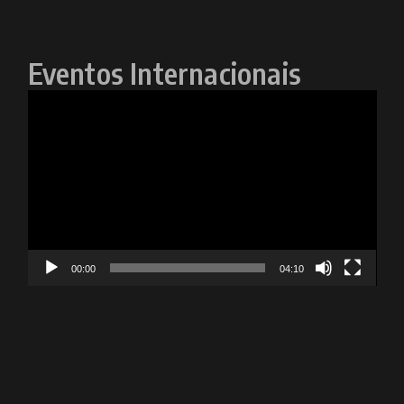
Eventos Internacionais
Tocador
de
vídeo
00:00
04:10