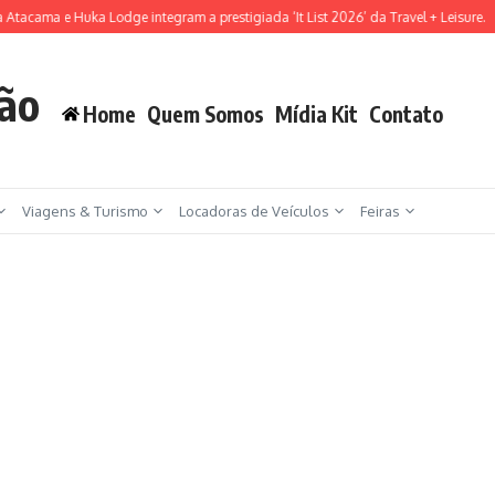
tacama e Huka Lodge integram a prestigiada ‘It List 2026’ da Travel + Leisure.
S
ção
Home
Quem Somos
Mídia Kit
Contato
Viagens & Turismo
Locadoras de Veículos
Feiras