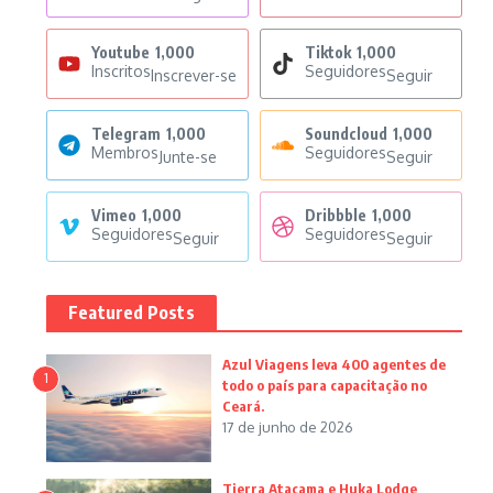
Youtube
1,000
Tiktok
1,000
Inscritos
Seguidores
Inscrever-se
Seguir
Telegram
1,000
Soundcloud
1,000
Membros
Seguidores
Junte-se
Seguir
Vimeo
1,000
Dribbble
1,000
Seguidores
Seguidores
Seguir
Seguir
Featured Posts
Azul Viagens leva 400 agentes de
1
todo o país para capacitação no
Ceará.
17 de junho de 2026
Tierra Atacama e Huka Lodge