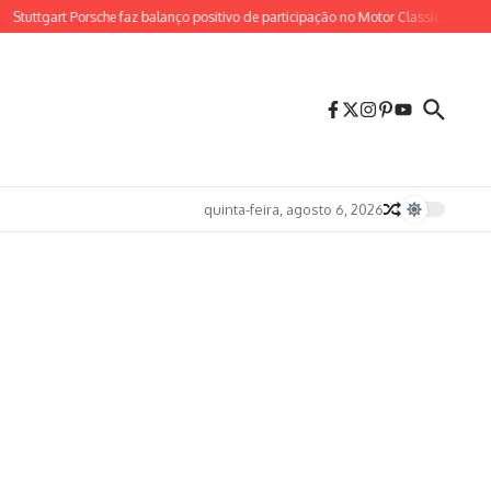
tuttgart Porsche faz balanço positivo de participação no Motor Classic Maringá.
quinta-feira, agosto 6, 2026