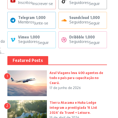
Inscritos
Seguidores
Inscrever-se
Seguir
Telegram
1,000
Soundcloud
1,000
Membros
Seguidores
Junte-se
Seguir
Vimeo
1,000
Dribbble
1,000
 da
Seguidores
Seguidores
Seguir
Seguir
,
...
Featured Posts
Azul Viagens leva 400 agentes de
1
todo o país para capacitação no
Ceará.
17 de junho de 2026
Tierra Atacama e Huka Lodge
2
integram a prestigiada ‘It List
2026’ da Travel + Leisure.
15 de abril de 2026