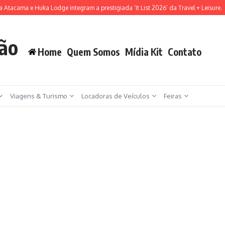
tacama e Huka Lodge integram a prestigiada ‘It List 2026’ da Travel + Leisure.
S
ção
Home
Quem Somos
Mídia Kit
Contato
Viagens & Turismo
Locadoras de Veículos
Feiras