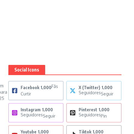
Social Icons
em
Fãs
Facebook
1,000
X (Twitter)
1,000
para
Seguidores
Curtir
Seguir
25
Instagram
1,000
Pinterest
1,000
Seguidores
Seguidores
Seguir
Pin
Youtube
1,000
Tiktok
1,000