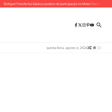
tuttgart Porsche faz balanço positivo de participação no Motor Classic Maringá.
quinta-feira, agosto 6, 2026