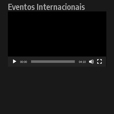
Eventos Internacionais
Tocador
de
vídeo
00:00
04:10