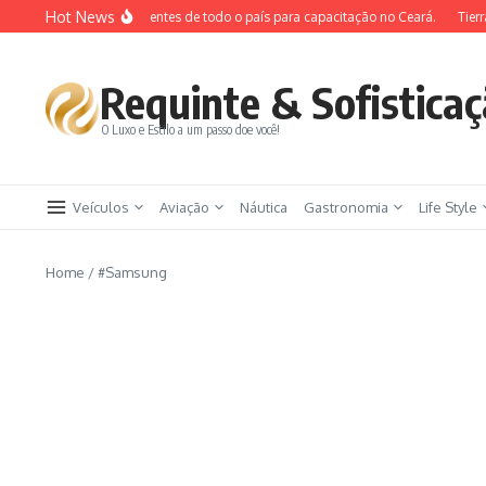
Ir para o conteúdo
Hot News
 Viagens leva 400 agentes de todo o país para capacitação no Ceará.
Tierra A
Requinte & Sofistica
O Luxo e Estilo a um passo doe você!
Veículos
Aviação
Náutica
Gastronomia
Life Style
Home
/
#Samsung