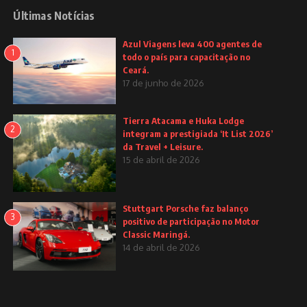
Últimas Notícias
Azul Viagens leva 400 agentes de
1
todo o país para capacitação no
Ceará.
17 de junho de 2026
Tierra Atacama e Huka Lodge
2
integram a prestigiada ‘It List 2026’
da Travel + Leisure.
15 de abril de 2026
Stuttgart Porsche faz balanço
3
positivo de participação no Motor
Classic Maringá.
14 de abril de 2026