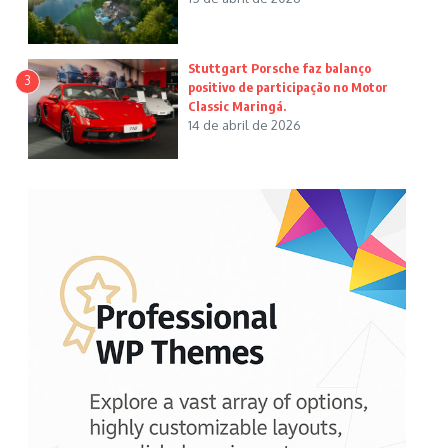
Stuttgart Porsche faz balanço
3
positivo de participação no Motor
Classic Maringá.
14 de abril de 2026