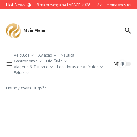
Ir para o conteúdo
Hot News
AERA Confirma presença na LABACE 2026.
Azul retoma voos regular
Main Menu
Veículos
Aviação
Náutica
Gastronomia
Life Style
Viagens & Turismo
Locadoras de Veículos
Feiras
Home
/
#samsungs25