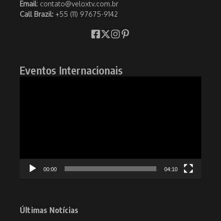
Email
: contato@veloxtv.com.br
Call Brazil:
+55 (11) 97675-9142
Eventos Internacionais
Tocador
de
vídeo
00:00
04:10
Últimas Notícias