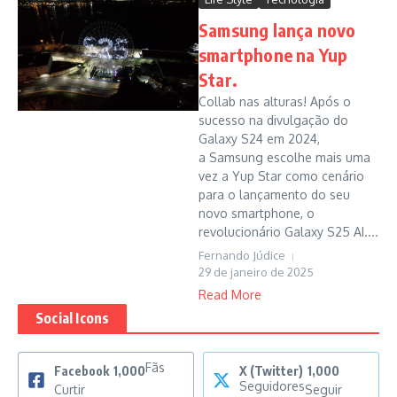
Samsung lança novo
smartphone na Yup
Star.
Collab nas alturas! Após o
sucesso na divulgação do
Galaxy S24 em 2024,
a Samsung escolhe mais uma
vez a Yup Star como cenário
para o lançamento do seu
novo smartphone, o
revolucionário Galaxy S25 AI....
Fernando Júdice
29 de janeiro de 2025
Read More
Social Icons
Fãs
Facebook
1,000
X (Twitter)
1,000
Seguidores
Curtir
Seguir