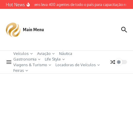
Ir para o conteúdo
Hot News
Azul Viagens leva 400 agentes de todo o país para capacitação no Cea
Main Menu
Veículos
Aviação
Náutica
Gastronomia
Life Style
Viagens & Turismo
Locadoras de Veículos
Feiras